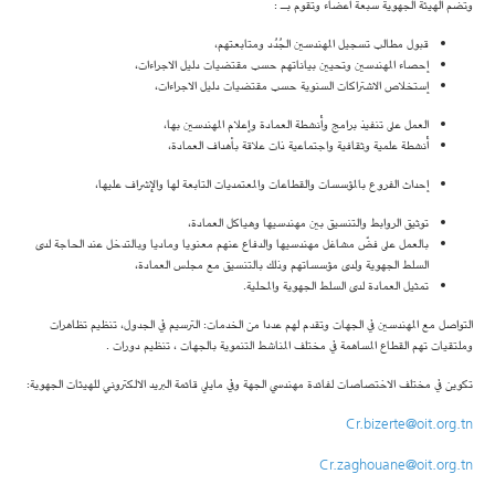
وتضم الهيئة الجهوية سبعة أعضاء وتقوم بـ :
قبول مطالب تسجيل المهندسين الجُدُد ومتابعتهم،
إحصاء المهندسين وتحيين بياناتهم حسب مقتضيات دليل الاجراءات،
إستخلاص الاشتراكات السنوية حسب مقتضيات دليل الاجراءات،
العمل على تنفيذ برامج وأنشطة العمادة وإعلام المهندسين بها،
أنشطة علمية وثقافية واجتماعية ذات علاقة بأهداف العمادة،
إحداث الفروع بالمؤسسات والقطاعات والمعتمديات التابعة لها والإشراف عليها،
توثيق الروابط والتنسيق بين مهندسيها وهياكل العمادة،
بالعمل على فضّ مشاغل مهندسيها والدفاع عنهم معنويا وماديا وبالتدخل عند الحاجة لدى
السلط الجهوية ولدى مؤسساتهم وذلك بالتنسيق مع مجلس العمادة،
تمثيل العمادة لدى السلط الجهوية والمحلية.
التواصل مع المهندسين في الجهات وتقدم لهم عددا من الخدمات: الترسيم في الجدول، تنظيم تظاهرات
وملتقيات تهم القطاع المساهمة في مختلف المناشط التنموية بالجهات ، تنظيم دورات .
تكوين في مختلف الاختصاصات لفائدة مهندسي الجهة وفي مايلي قائمة البريد الالكتروني للهيئات الجهوية:
Cr.bizerte@oit.org.tn
Cr.zaghouane@oit.org.tn