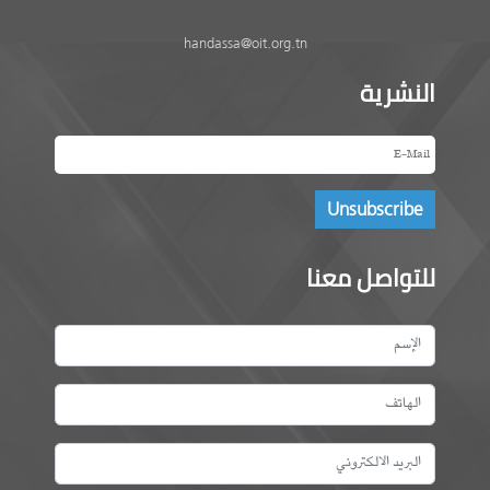
handassa@oit.org.tn
النشرية
للتواصل معنا