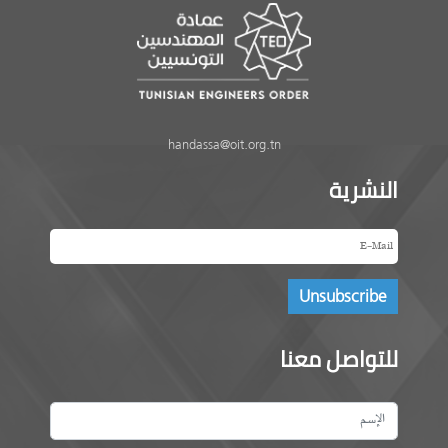
handassa@oit.org.tn
النشرية
للتواصل معنا