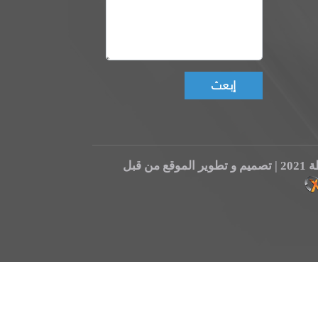
Don't fill this field!
قبل