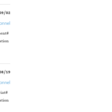
09/02
ionnel
ent
#
tion…
08/19
ionnel
iat
tion…