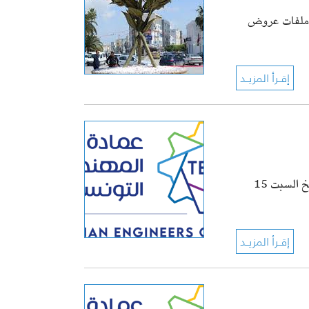
يم ملفات عروض
تُعلم عمادة المهندسين التونسيين منظوريها أنّ مجلس التأديب قد انعقد، بتاريخ السبت 15