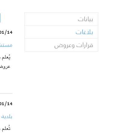
بيانات
(current)
بلاغات
01/14
قرارات وعروض
مستشفى
يُعلم 
عروض
01/14
بلدية 
تُعلم 