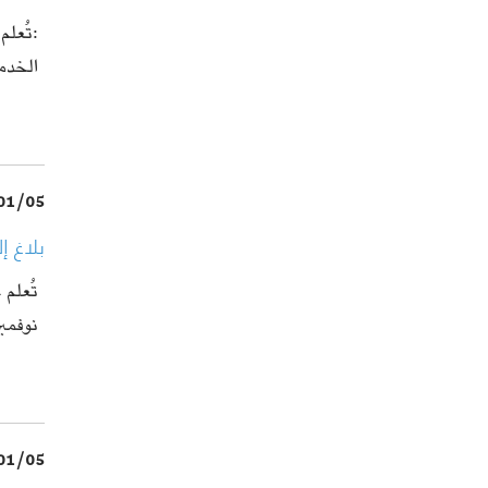
:تُعلم
الخدم
01/05
بلاغ 
نوفمبر 2025
01/05