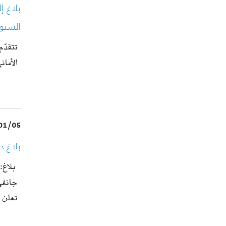
بلاغ 
السنو
تتقدّم
الأما
01/05
بلاغ ح
بلاغ: 
جانفي 2026-مارس
تعلن 