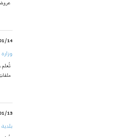
عروض 
01/14
وزارة 
تُعلم 
ملفا
01/13
بلدية 