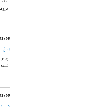
تُعلم 
عروض 
01/08
بلاغ: 
يدعو ع
لسنة 2026 عبر…
01/06
ولاية 