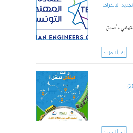
ديد الإنخراط
 التهاني وأصدق