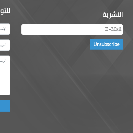
للتو
النشرية
ld!