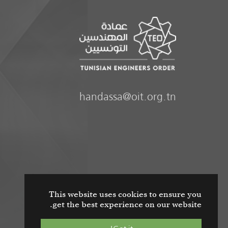
handassa@oit.org.tn
This website uses cookies to ensure you
get the best experience on our website.