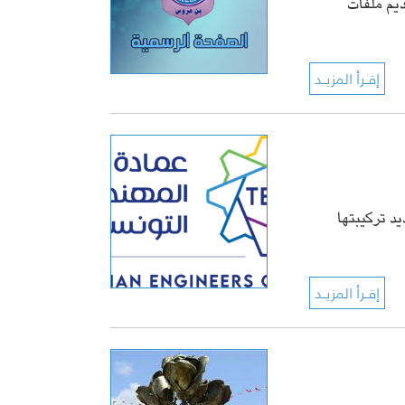
ديم ملفات
يد تركيبتها