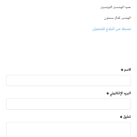
عميد المهندسين التونسيين
المهندس كمال سحنون
نسخة من البلاغ للتحميل
الاسم *
البريد الإلكتروني *
تعليق *