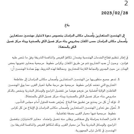
2
2023/02/28
بلاغ
إلى المهندسين المستشارين وأصحاب مكاتب الدراسات بخصوص دعوة لاختيار مهندسين مستشارين
وأصحاب مكاتب الدراسات حسب الملفات بمشروعي بناء مركز غسيل الكلى بالصخيرة وبناء مركز غسيل
الكلى بالحنشة
2
في إطار تنظيم قطاع الخدمات الهندسية وضمان تكافؤ الفرص والمنافسة الشريفة وفق ما تنص عليه
قوانين، وحيث أن عديد المشاريع تتم عن طريق الملفات وكراس خطوط مرجعية بمعايير تشوبها بعض
الهنات من حيث الجدوى والنجاعة اللازمة للمشاريع ومخالفة لهذه الشروط، يهمّ عمادة المهندسين أن:
تدعو جميع منظوريها من المهندسين المستشارين وأصحاب مكاتب الدراسات إلى مقاطعة
المشاريع التي تعتمد كراس خطوط مرجعية على درجة عالية لمعيار القرب مما يولي المهندسين
القاطنين الولاية أفضلية عن غيرهم عوضا عن تفضيل المراجع والوسائل البشرية ونخص بالذكر
مشروعي بناء مركز غسيل الكلى بالصخيرة وبناء مركز غسيل الكلى بالحنشة2.
تؤكد أن كل من يمتنع عن تطبيق هذا البلاغ يُعرّض نفسه للمثول أمام مجلس التأديب.
تُعوّل على تعاون المهندسين المستشارين وأصحاب مكاتب الدراسات في الإبلاغ عن كل كراس
خطوط مرجعية فيها معيار القرب بصفة تفاضلية.
قامت العمادة بمراسلة والي صفاقس وطلب منه تعديل واعتماد معايير الاختيارات بتفضيل
المراجع، والوسائل البشرية بدلاً من معيار القرب وذلك لتكافؤ الفرص والمنافسة الشريفة بين
المهندسين في كامل تراب الجمهورية.