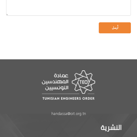
handassa@oit.org.tn
النشرية