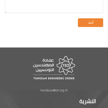
handassa@oit.org.tn
النشرية