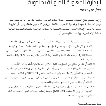
للإدارة الجهوية للديوانة بجندوبة
2023/01/23
في إطار تنظيم قطاع الخدمات الهندسية وضمان تكافؤ الفرص والمنافسة الشريفة وفق ما تنص عليه
قوانين الصفقات العمومية وخصوصًا الأمر عدد 1039 المؤرخ في 13 مارس 2014، وحيث أن الطريقة
المتبعة من بعض الإدارات لاختيار المهندسين المستشارين ومكاتب الدراسات للأقساط الهندسية الخاصة
مخالفة لهذه الشروط، يهمّ عمادة المهندسين أن:
تدعو جميع منظوريها من المهندسين المستشارين وأصحاب مكاتب الدراسات إلى مقاطعة
المشاريع التي يقع فيها إدراجهم ضمن فريق مع المعماريين نخص بالذكر مشاريع توسعة
المحكمة الابتدائية عدد 02/2022 وتوسعة المبيت الجامعي محمود المسعدي بالمركب الجامعي
عدد 11/2022 و بناء مقر المصالح الفنية للإدارة الجهوية للديوانة عدد 03/2022 بجندوبة
للمرة الثالثة.
تؤكد أن كل من يمتنع عن تطبيق هذا القرار يُعرّض نفسه للمثول أمام مجلس التأديب.
تُعوّل على تعاون المهندسين المستشارين وأصحاب مكاتب الدراسات في الإبلاغ عن كل مناظرة
تصدر في هذا الشأن وكل طلب عروض لا يستجيب لقانون 71-78 المنظم للبنايات المدنية.
تؤكّد على أن اختيار المهندسين المستشارين ومكاتب الدراسات يجب أن يكون عن طريق التعيين
المباشر أو بالملفات دون الربط مع المهندسين المعماريين.
قامت العمادة بمراسلة والي جندوبة وطلب منه إلغاءالمناظرات المعمارية واعتماد قرار وزير
التجهيز المؤرخ في 26 نوفمبر 1991 المتعلق بضبط إجراءات ومعايير تعيين المصممين وكذلك
الأمر الحكومي عدد71-78.
عميد المهندسين التونسيين