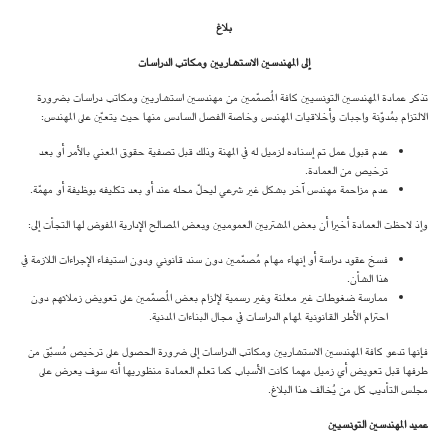
بلاغ
إلى المهندسين الاستشاريين ومكاتب الدراسات
تذكر عمادة المهندسين التونسيين كافة المُصمّمين من مهندسين استشاريين ومكاتب دراسات بضرورة
الالتزام بمُدوّنة واجبات وأخلاقيات المهندس وخاصة الفصل السادس منها حيث يتعيّن على المهندس:
عدم قبول عمل تم إسناده لزميل له في المهنة وذلك قبل تصفية حقوق المعني بالأمر أو بعد
ترخيص من العمادة.
عدم مزاحمة مهندس آخر بشكل غير شرعي ليحلّ محله عند أو بعد تكليفه بوظيفة أو مهمّة.
وإذ لاحظت العمادة أخيرا أن بعض المشتريين العموميين وبعض المصالح الإدارية المفوض لها التجأت إلى:
فسخ عقود دراسة أو إنهاء مهام مُصمّمين دون سند قانوني ودون استيفاء الإجراءات اللازمة في
هذا الشأن.
ممارسة ضغوطات غير معلنة وغير رسمية لإلزام بعض المُصمّمين على تعويض زملائهم دون
احترام الأطر القانونية لمهام الدراسات في مجال البناءات المدنية.
فإنها تدعو كافة المهندسين الاستشاريين ومكاتب الدراسات إلى ضرورة الحصول على ترخيص مُسبّق من
طرفها قبل تعويض أي زميل مهما كانت الأسباب كما تعلم العمادة منظوريها أنه سوف يعرض على
مجلس التأديب كل من يُخالف هذا البلاغ.
عميد المهندسين التونسيين