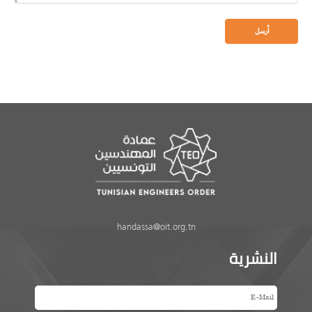
handassa@oit.org.tn
النشرية