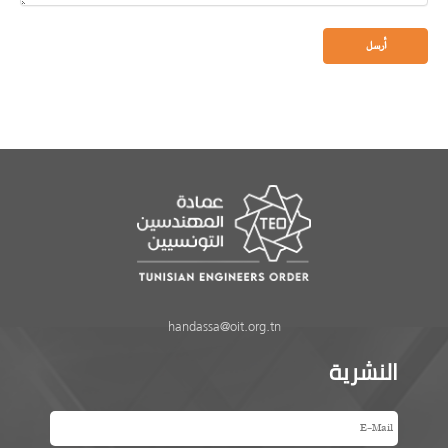
handassa@oit.org.tn
النشرية