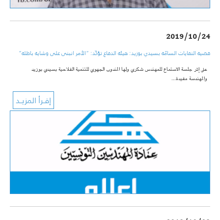
2019/10/24
قضية النفايات السامّة بسيدي بوزيد: هيئة الدفاع تؤكّد: “الأمر انبنى على وشاية باطلة”
على إثر جلسة الاستماع للمهندس شكري ولها المندوب الجهوي للتنمية الفلاحية بسيدي بوزيد
والمهندسة مفيدة…