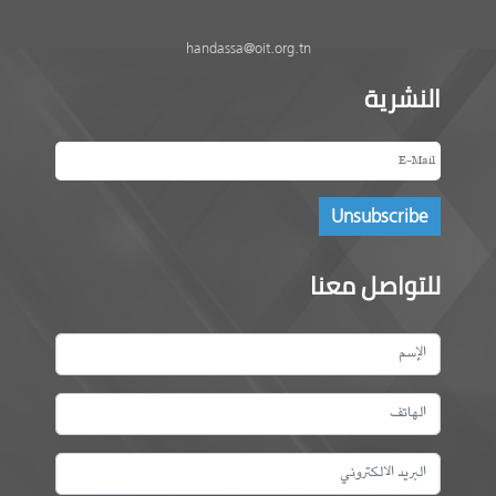
handassa@oit.org.tn
النشرية
للتواصل معنا