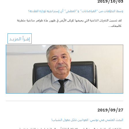
2019/10/03
وسط التخوّفات من “الفياضانات” و”العطش” أي إستراتجية لوزارة الفلاحة؟
لقد تسببت التغيرات المناخية التي يعيشها كوكب الأرض في ظهور عدّة ظواهر مناخية متطرفة
كالجفاف…
2019/09/27
البحث العلمي في تونس: القوانين تكبّل عقول الشباب!