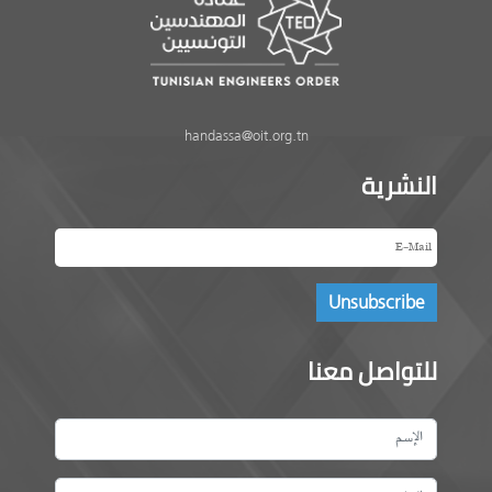
handassa@oit.org.tn
النشرية
للتواصل معنا