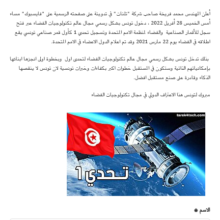
أعلن المهندس محمد فريخة صاحب شركة "تلنات" في تدوينة على صفحته الرسمية على "فايسبوك" مساء
أمس الخميس 28 أفريل 2022 ، دخول تونس بشكل رسمي مجال عالم تكنولوجيات الفضاء عبر فتح
سجل للأقمار الصناعية والفضاء لمنظمة الامم المتحدة وتسجيل تحدي 1 كأول قمر صناعي تونسي يقع
اطلاقه في الفضاء يوم 22 مارس 2021 وقد تم اعلام الدول الاعضاء في الامم المتحدة.
بذلك تدخل تونس بشكل رسمي مجال عالم تكنولوجيات الفضاء لتحدى اول وبخطوة اولى انجزها ابنائها
بإمكانياتهم الذاتية وستكون في المستقبل خطوات اكبر بكفاءات وخبرات تونسية لان تونس لا ينقصها
الذكاء وقادرة على صنع مستقبل افضل.
مبروك لتونس هذا الاعتراف الدولي في مجال تكنولوجيات الفضاء
الاسم *