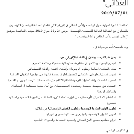
الغذائي”
2019/07/01
اختتمت الندوة الدولية حول الهندسة والأمن الغذائي في إفريقيا التي نظمتها عمادة المهندسين التونسيين
بالتعاون مع الفدرالية العالمية للمنظمات الهندسية يومي 24 و25 جوان 2019 بتونس العاصمة بتوقيع
“إعلان تونس للأمن الغذائي رؤية المهندسين ”
وقد تلخصت أهم توصياته في :
بعث شبكة رصد بيانات في الفضاء الإفريقي عبر:
تجميع البحوث ونتائجها في منظومة معلوماتية مشتركة ومتاحة للجميع
تبادل البيانات المتاحة وتطوير الروبوتات وأنترنت الاشياء والذكاء الاصطناعي
تعزيز تبادل المعلومات والتجارب للوصول لطرق جديدة قادرة على مواجهة التغيرات المناخية
تحديث الخدمات والاستشارات الموجهة لقطاع الانتاج من ذلك خدمات للرصد الجوي / المناخ/
الاعتماد على منهجية منتظمة ومتعددة الاختصاصات من أجل تنمية مستدامة في القطاعات
والمناطق الريفية
إستخدام الامكانيات اللّوجستية على غرار سلسلة التبريد للحفاظ على الجودة الصحية والغذائية
للمنتوج
تطوير الموارد البشرية الهندسية وتطوير القدرات المؤسساتية من خلال:
تعزيز القدرات الهندسية والترفيع في عدد المهندسين في إفريقيا
ادراج مفاهيم تحدي الأمن الغذائي والتنمية المستدامة والتغيرات المناخية
في التكوين الهندسي