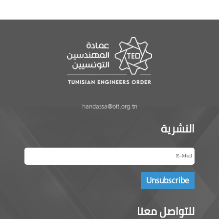
handassa@oit.org.tn
النشرية
للتواصل معنا