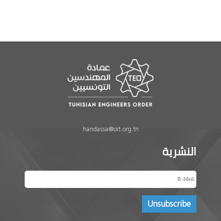
handassa@oit.org.tn
النشرية