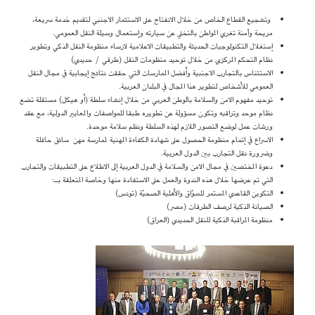
وتشجيع القطاع الخاص من خلال الانفتاح على الاستثمار الاجنبي لتقديم خدمة سريعة،
مريحة واَمنة تغري المواطن بالتخلي عن سيارته وإستعمال وسيلة النقل العمومي.
إستغلال التكنولوجيات الحديثة والتطبيقات الاعلامية لارساء منظومة النقل الذكي وتطوير
نظام التحكم المركزي من خلال توحيد منظومات النقل (طرقي / حديدي)
الاستئناس بالتجارب الاجنبية وأفضل الممارسات التي حققت نتائج إيجابية في مجال النقل
العمومي للأشخاص لتطوير هذا المجال في البلدان العربية.
توحيد مفهوم الامن والسلامة بالوطن العربي من خلال إنشاء سلطة (أو هيكل) مستقلة تضع
نظام موحد وتراقبه وتكون مسؤولة عن تطويره طبقا للمواصفات والمعايير الدولية، مع عقد
ورشات عمل لوضع التصور اللازم لهذه السلطة ونظم سلامة موحدة.
الاسراع في إتمام منظومة الحصول على شهادة الكفاءة المهنية لممارسة مهن سائق حافلة
وضرورة نقل التجارب بين الدول العربية.
دعوة المختصين في مجال الامن والسلامة في الدول العربية إلى الاطلاع على التطبيقات والتجارب
التي تم عرضها خلال هذه الندوة والعمل على الاستفادة منها وخاصة المتعلقة بـ:
التكوين القاعدي المستمر للسوّاق والأهلية الصحيّة (تونس)
الصيانة الذكية لرصف الطرقات (مصر)
منظومة المراقبة الذكية للنقل الحديدي (العراق)