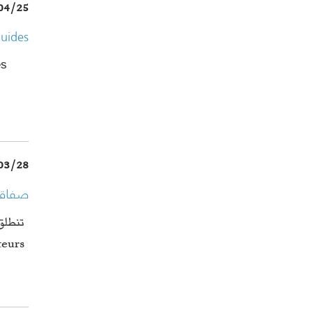
04/25
luides
es
03/28
vateurs"
وقد تم قبول…