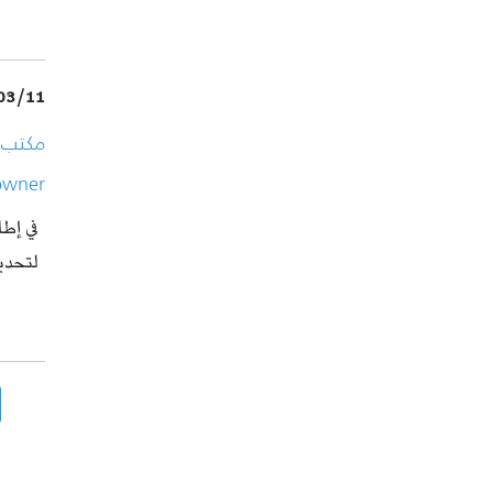
03/11
owner
في إطا
لتحد…