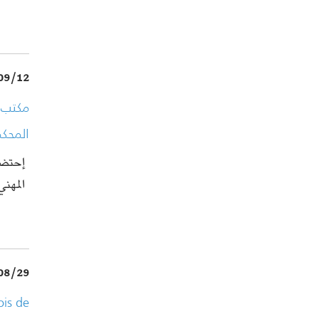
09/12
مكتب 
المحك
المهن…
08/29
ois de