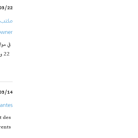
03/22
owner
في موا
22 و 23 و 24…
03/14
iantes
t des
ents…