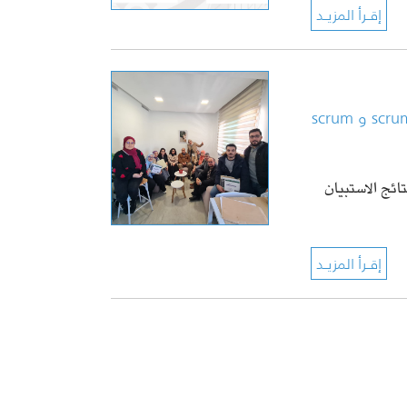
مكتب التكوين الهندسي: إنطلاق سلسلة الدورات التكوينية scrum Master و scrum
ائج الاستبيان