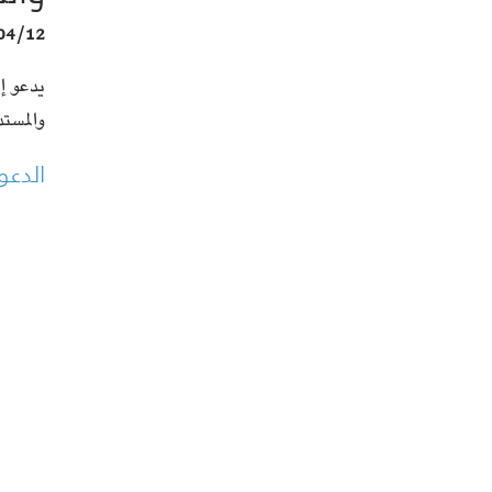
04/12
يدعو إت
والمستدام
الدعو