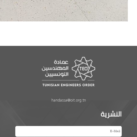
handassa@oit.org.tn
النشرية