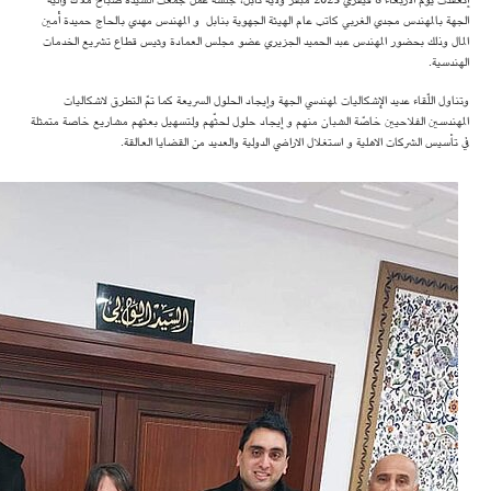
إنعقدت يوم الاربعاء 8 فيفري 2023 مبقر ولاية نابل، جلسة عمل جمعت السيدة صباح ملّاك والية
الجهة بالمهندس مجدي الغربي كاتب عام الهيئة الجهوية بنابل و المهندس مهدي بالحاج حميدة أمين
المال وذلك بحضور المهندس عبد الحميد الجزيري عضو مجلس العمادة وئيس قطاع تشريع الخدمات
الهندسية.
وتناول اللّقاء عديد الإشكاليات لمهندسي الجهة وإيجاد الحلول السريعة كما تمّ التطرق لاشكاليات
المهندسين الفلاحيين خاصّة الشبان منهم و إيجاد حلول لحثّهم ولتسهيل بعثهم مشاريع خاصة متمثلة
في تأسيس الشركات الاهلية و استغلال الاراضي الدولية والعديد من القضايا العالقة.