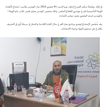
في إطار مواصلة تركيز الفروع إنعقد، يوم السبت 04 فيفري 2023 بدار المهندس بقابس، اجتماع لأعضاء
الهيئة التأسيسية لفرع مهندسي القطاع الخاص، وذلك بحضور المهندس هيثم غليس كاتب عام الهيئة ا
والمهندس لسعد الجليدي عضو مجلس العمادة.
وقد خُصّص الإجتماع لوضع برنامج عمل الفرع خلال الفترة القادمة والمتمثل في مرحلة أولى في التعريف
بالفرع على مستوى الجهة وإجراء الانتخابات.