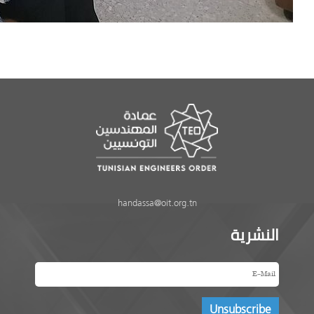
handassa@oit.org.tn
النشرية