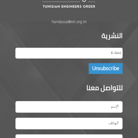
handassa@oit.org.tn
النشرية
للتواصل معنا