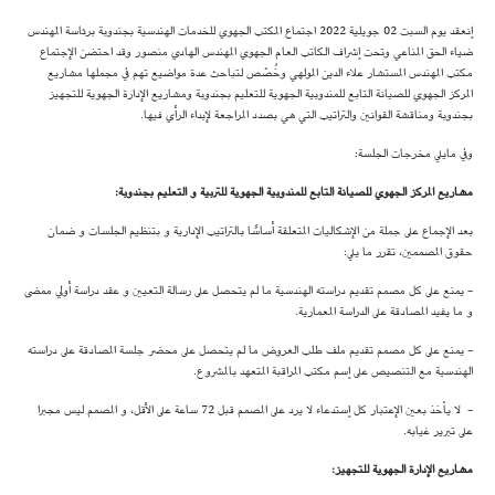
إنعقد يوم السبت 02 جويلية 2022 اجتماع المكتب الجهوي للخدمات الهندسية بجندوبة برئاسة المهندس
ضياء الحق المناعي وتحت إشراف الكاتب العام الجهوي المهندس الهادي منصور وقد احتضن الإجتماع
مكتب المهندس المستشار علاء الدين المولهي وخُصّص لتباحث عدة مواضيع تهم في مجملها مشاريع
المركز الجهوي للصيانة التابع للمندوبية الجهوية للتعليم بجندوبة ومشاريع الإدارة الجهوية للتجهيز
بجندوبة ومناقشة القوانين والتراتيب التي هي بصدد المراجعة لإبداء الرأي فيها.
وفي مايلي مخرجات الجلسة:
مشاريع المركز الجهوي للصيانة التابع للمندوبية الجهوية للتربية و التعليم بجندوبة
:
بعد الإجماع على جملة من الإشكاليات المتعلقة أساسًا بالتراتيب الإدارية و بتنظيم الجلسات و ضمان
حقوق المصممين، تقرر ما يلي:
- يمنع على كل مصمم تقديم دراسته الهندسية ما لم يتحصل على رسالة التعيين و عقد دراسة أولي ممضى
و ما يفيد المصادقة على الدراسة المعمارية.
- يمنع على كل مصمم تقديم ملف طلب العروض ما لم يتحصل على محضر جلسة المصادقة على دراسته
الهندسية مع التنصيص على إسم مكتب المراقبة المتعهد بالمشروع.
- لا يأخذ بعين الإعتبار كل إستدعاء لا يرد على المصمم قبل 72 ساعة على الأقل، و المصمم ليس مجبرا
على تبرير غيابه.
مشاريع الإدارة الجهوية للتجهيز
: