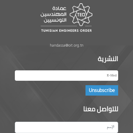
handassa@oit.org.tn
النشرية
للتواصل معنا