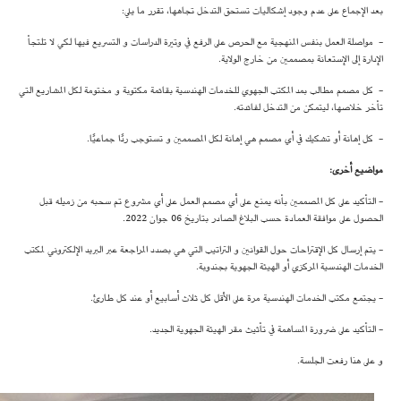
بعد الإجماع على عدم وجود إشكاليات تستحق التدخل تجاهها، تقرر ما يلي:
- مواصلة العمل بنفس المنهجية مع الحرص على الرفع في وتيرة الدراسات و التسريع فيها لكي لا تلتجأ
الإدارة إلى الإستعانة بمصممين من خارج الولاية.
- كل مصمم مطالب بمد المكتب الجهوي للخدمات الهندسية بقائمة مكتوبة و مختومة لكل المشاريع التي
تأخر خلاصها، ليتمكن من التدخل لفائدته.
- كل إهانة أو تشكيك في أي مصمم هي إهانة لكل المصممين و تستوجب ردًا جماعيًا.
مواضيع أخرى
:
- التأكيد على كل المصممين بأنه يمنع على أي مصمم العمل على أي مشروع تم سحبه من زميله قبل
الحصول على موافقة العمادة حسب البلاغ الصادر بتاريخ 06 جوان 2022.
- يتم إرسال كل الإقتراحات حول القوانين و التراتيب التي هي بصدد المراجعة عبر البريد الإلكتروني لمكتب
الخدمات الهندسية المركزي أو الهيئة الجهوية بجندوبة.
- يجتمع مكتب الخدمات الهندسية مرة على الأقل كل ثلاث أسابيع أو عند كل طارئ.
- التأكيد على ضرورة المساهمة في تأثيث مقر الهيئة الجهوية الجديد.
و على هذا رفعت الجلسة.