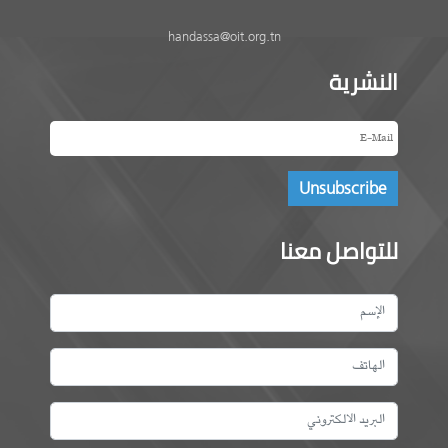
handassa@oit.org.tn
النشرية
للتواصل معنا