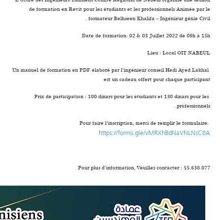
L'Ordre des Ingénieurs Tunisiens Comité Régional de Nabeul organise une session
de formation en Revit pour les étudiants et les professionnels Animée par le
formateur Belhseen Khalifa - Ingénieur génie Civil .
Date de formation: 02 & 03 Juillet 2022 de 09h à 15h
Lieu : Local OIT NABEUL
Un manuel de formation en PDF élaboré par l'ingénieur conseil Hedi Ayed Lakhal
est un cadeau offert pour chaque participant
Prix de participation : 100 dinars pour les étudiants et 130 dinars pour les
professionnels.
Pour faire l'inscription, merci de remplir le formulaire:
https://forms.gle/vMRXhBdNaVNLNsC8A
Pour plus d’information, Veuillez contacter : 55.638.077