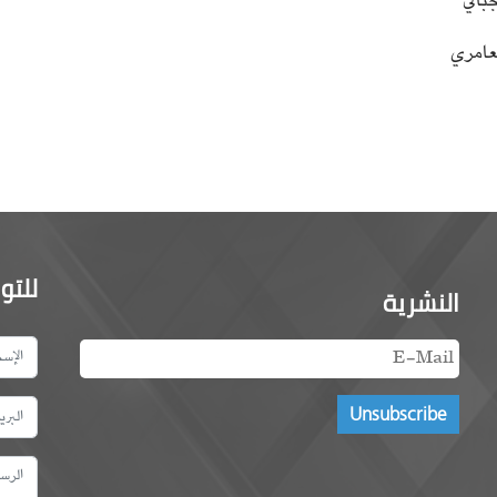
بالي
لعامري
للتو
النشرية