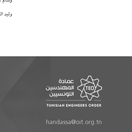
وسام ج
وليد ا
handassa@oit.org.tn