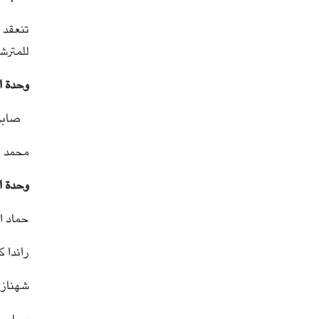
للمترش
وحدة ا
صابر 
محمد ع
وحدة ا
حماد ال
راندا 
شهناز 