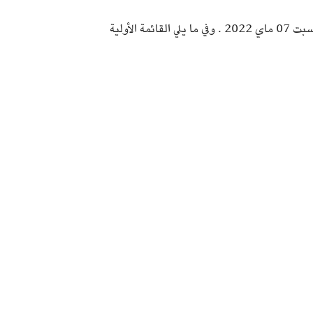
تنعقد الجلسة العامة الانتخابية للهيئة الجهوية لعمادة المهندسين بباجة يوم السبت 07 ماي 2022 . وفي ما يلي القائمة الأولية