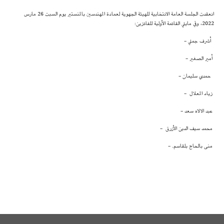
انعقدت الجلسة العامة الانتخابية للهيئة الجهوية لعمادة المهندسين بالمنستير يوم السبت 26 مارس
2022، وفي مايلي القائمة الأولية للفائزين:
أشرف جملي -
أمير الصغير -
حمدي سليمان -
زياد المعلال -
عبد الالاه سعد -
محمد سيف الدين الأزرق -
منى بالحاج بلقاسم. -