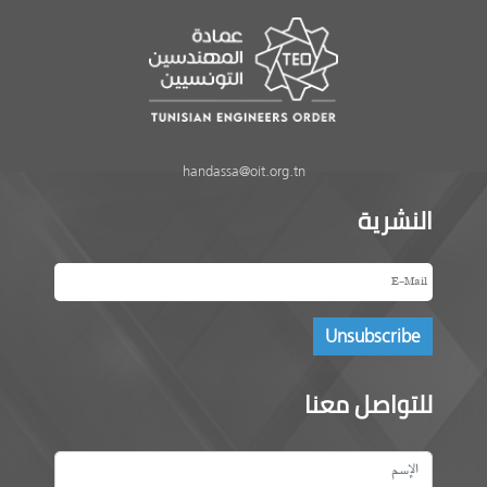
handassa@oit.org.tn
النشرية
للتواصل معنا