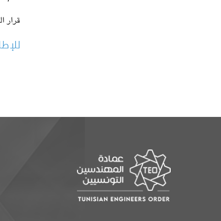
قرار ال
للإطل