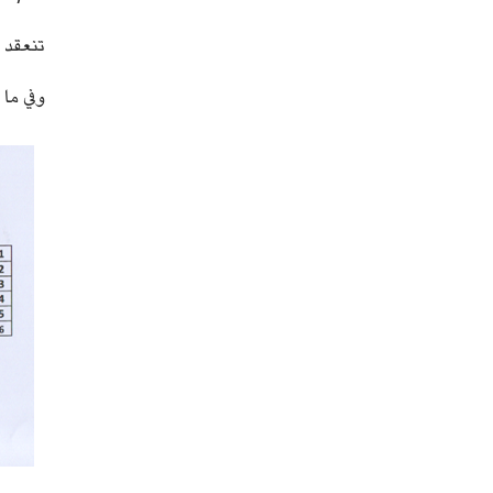
تنعقد ال
وفي ما 