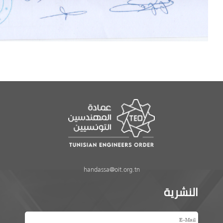
handassa@oit.org.tn
النشرية