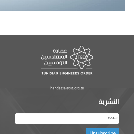
handassa@oit.org.tn
النشرية