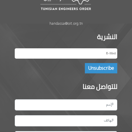
handassa@oit.org.tn
النشرية
للتواصل معنا