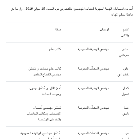
اُجريت انتخابات الهيئة الجهوية لعمادة المهندسين بالقصرين يوم السبت 15 جوان 2019 . وفي ما يلي
قائمة تسلم المهام:
الاسم
الوحدات
صفة
واللقب
منذر
مهندسي الوظيفة العمومية
كاتب عام
حركاتي
داود
مهندسي المنشآت العمومية
كاتب عام مساعد و مُنسّق
خضراوي
مهندسي القطاع الخاص
كمال
مهندسي الوظيفة العمومية
أمين المال و مُنسّق جدول
نصرلي
ومرصد العمادة
رضا
مهندسي المنشآت العمومية
مُنسّق مهندسي أصحاب
زايدي
المؤسسات ومكاتب الدراسات
والخدمات الهندسية
عبد
مهندسي المنشآت العمومية
مُنسّق مهندسي الوظيفة العمومية