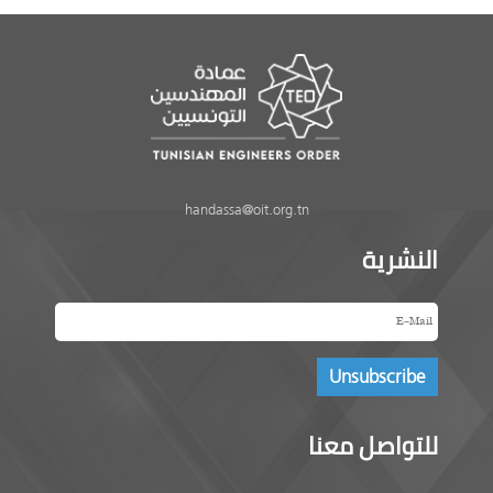
handassa@oit.org.tn
النشرية
للتواصل معنا