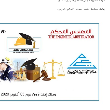
شهادة عضوية مجلس المحكمين الدوليين فئة “ج”
إعتماد مستشار متدرب بمجلس المحكمين الدوليين