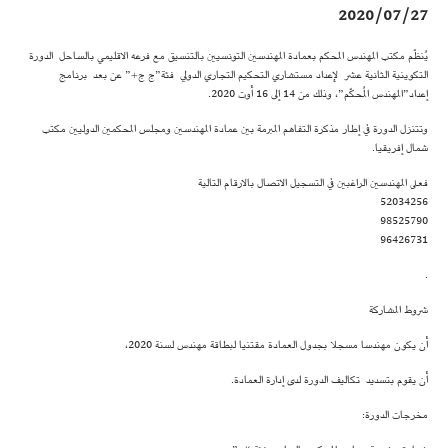
2020/07/27
يُنظّم مكتب المهندس المحكم بعمادة المهندسين التونسيين بالتنسيق مع فرعه الاقليمي بالساحل الدورة
التكوينية الثانية عشر لإعداد مستشاري التحكيم التجاري الدولي فئة”ج ج+” عن بعد برنامج
إعداد”المهندس المُحكّم”، وذلك من 14 إلى 16 أوت 2020.
وتتنزل الدورة في إطار مذكرة التفاهم المبرمة بين عمادة المهندسين ومجلس المحكمين الدوليين مكتب
شمال إفريقيا.
فعلى المهندسين الراغبين في التسجيل الاتصال بالارقام التالية
52034256
98525790
96426731
.
شروط المشاركة
أن يكون مهندسا مسجلا بجدول العمادة مقتنيا لبطاقة مهندس لسنة 2020،
أن يقوم بتسديد تكاليف الدورة لدى إدارة العمادة.
مخرجات الدورة: