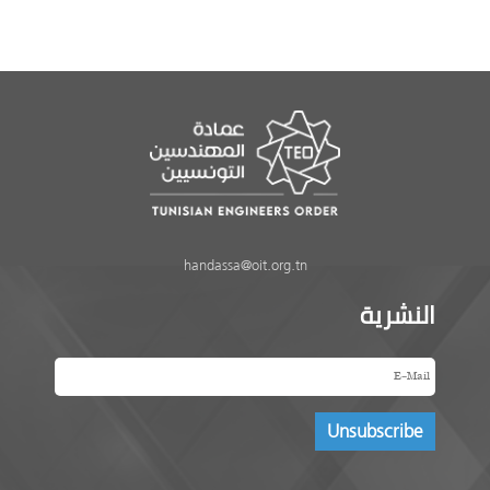
handassa@oit.org.tn
النشرية