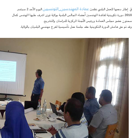
عمادة المهندسين_التونسيين
في إطار دعمها للعمل البلدي نظمت
اليوم الأحد 2 سبتمبر
2018 دورة تكوينية لفائدة المهندسين أعضاء المجالس البلدية بولاية توزر اشرف عليها المهندس كمال
سحنون عضو مجلس العمادة ورئيس اللّجنة المركزية للدراسات والتشريع.
وقد تم على هامش الدورة التكوينية عقد جلسة عمل تأسيسية لفرع مهندسي البلديات بالولاية.