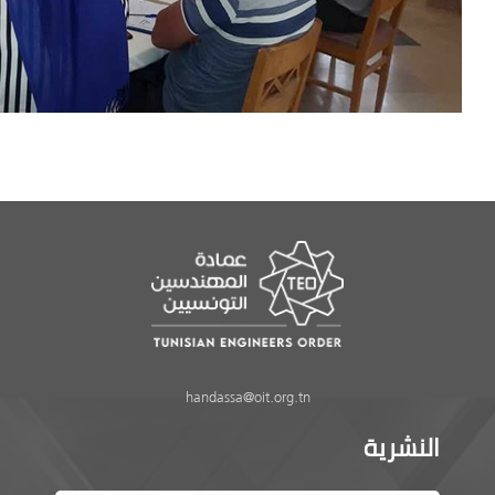
handassa@oit.org.tn
النشرية