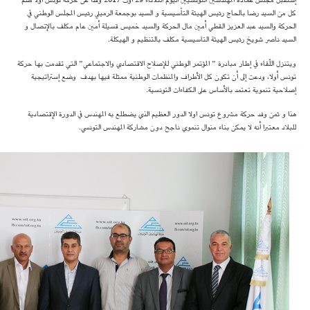
إستقبل مجلس عمادة المهندسين التونسيين اليوم الثلاثاء 29 أوت 2017 وفدا عن حركة تونس أولا ضم
كل من السيد رضا بالحاج رئيس الهيئة التأسيسية و السيد بوجمعة الرميلي رئيس المجلس الوطني في
الحركة والسيد عبد العزيز القطي أمين مال الحركة والسيد خميس قسيلة أمين عام مكلف بالإتصال و
السيد ناصر شويخ رئيس الهيئة التاسيسية مكلف بالتنظيم و الهيكلة.
ويتنزل اللّقاء في إطار مبادرة ” المؤتمر الوطني للإصلاح الاقتصادي والاجتماعي” التي تقدمت بها حركة
تونس أولا، ودعت إلى أن تكون كل الأطراف والمنظمات الوطنية ممثلة فيها بهدف وضع إستراتيجية
إصلاحية تنموية تعتمد بالأساس على الكفاءات التونسية.
هذا و ثمن وفد حركة مشروع تونس اولا الدور العظيم الذي يضطلع به المهندس في الدورة الإقتصادية
للبلاد معتبرا أنه لا يمكن بناء منوال تنموي ناجح دون مشاركة المهندس التونسي.