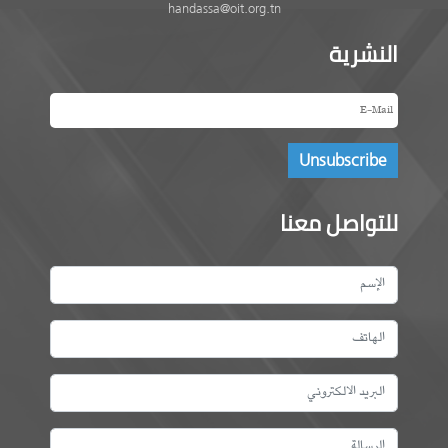
handassa@oit.org.tn
النشرية
للتواصل معنا