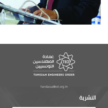
handassa@oit.org.tn
النشرية