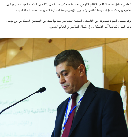
العلمي يعادل نسبة 0.3 من الناتج القومي وهو ما ينعكس سلبا على المنتجات العلمية العربية من ورقات
علمية وبراءات اختراع، مجددا أمله في ان يكون المؤتمر فرصة لتسليط الضوء على هذه المسالة المهمة.
وقد تخللت الندوة مجموعة من المداخلات العلمية استعرض خلالها عدد من المهندسين المبتكرين من تونس
ومن الدول العربية آخر الابتكارات في المجال الفلاحي في العالم العربي.