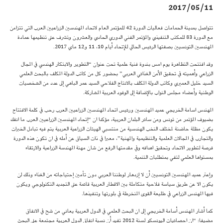
2017/05/11
تتواصل بمدينة الحمامات فعاليات الدورة 42 للمؤتمر العام لاتحاد المهندسين الزراعيين العرب التي تتزامن
مع الدورة 83 للمكتب التنفيذي والمؤتمر الفني الدوري الحادي والعشرون وتشرف على تنظيمها عمادة
المهندسين التونسيين بصفتها الرئيس الحالي للإتحاد أيام 10، 11 و12 ماي 2017.
وقد افتتحت التظاهرة يوم امس بندوة فنية علمية تحت عنوان “التطوير والابتكار الهندسي في المجال
الزراعي وأهميته في تحقيق الأمن الغذائي العربي” بحضور كل من كاتب الدولة المكلف بالبحث العلمي
السيد خليل العميري وكاتب الدولة المكلف بالانتاج الفلاحي السيد عمر الباهي إلى عدد من الشخصيات
الوطنية وأعضاء مجلس النواب بالإضافة إلى الوفود العربية المشاركة.
المهندس اسامة الخريجي عميد المهندسين ورئيس اتحاد المهندسين الزراعيين العرب رحب في كلمة الافتتاح
بضيوف المؤتمر من تونس ومن سائر البلدان العربية، مؤكدا ان “إتحاد المهندسين الزراعيين العرب ما انفك
يكون مظلة حاضنة لمختلف النخب الهندسية من منتسبي الهيئات الزراعية العربية يتم فيه تبادل الخبرات
والتجارب في المجالات العلمية والتنظيمية والمهنية”، معبرا في ذات السياق عن أمله في ان تكون هذه الدورة
فرصة لتطوير الاتحاد وتحقيق اهدافه وفي مقدمتها الرفع من شان مهنة المهندسة الزراعية والارتقاء
بمستواها العلمي لتفي بمتطلبات التنمية.
وإعتر عميد المهندسين التونسيين أن لا إزدهار لوطننا العربي دون تأمين إحتياجاته من الغذاء وذلك لن
يكون الا عن طريق سياسة فلاحية متكاملة بين الاقطار العربية قائمة على التجديد التكنولوجي ويكون
فيها المهندس الزراعي في طليعة القوى المنخرطة في بلورتها وتنفيذها.
كما أشار المهندس أسامة الخريجي إلى ان البحث العلمي في الدول العربية يعاني من شح في الانفاق
مضيفا: “ان احصائيات اليونسكو لسنة 2012 تفيد أن نسبة انفاق الدول العربية مجتمعة على البحث