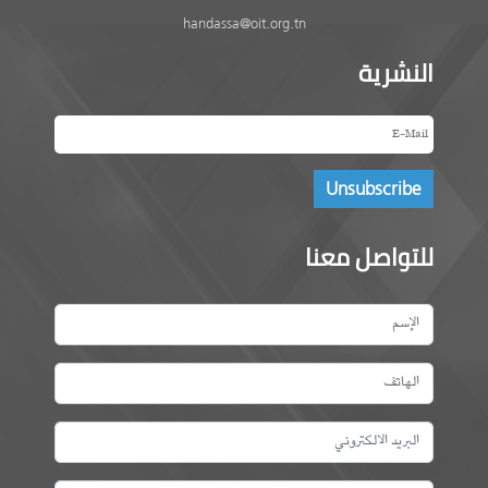
handassa@oit.org.tn
النشرية
للتواصل معنا