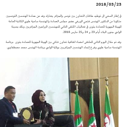
2018/03/23
في إطار السعي الى توطيد علاقات التعاون بين تونس والجزائر يشارك وفد عن عمادة المهندسين التونسيين
متكونا من الدكتور المهندس فتحي الورغي عضو مجلس العمادة والمهندسة سامية علوي الكاتبة العامة
للهيئة الجهوية للعمادة بتوزر في فعاليات الملتقى الثاني للمهندسين الزراعيين الجزائريين وذلك بمدينة
الوادي جنوب البلاد أيام 23 و 24 و25 مارس 2018.
وقد تم خلال اليوم الثاني للملتقى امضاء اتفاقية تعاون ثنائي بين الهيئة الجهوية للعمادة بتوزر برئاسة
المهندسة سامية علوي وفرع إتحاد المهندسين الجزائريين بولاية الوادي برئاسة المهندس محمد مصطفاوي.