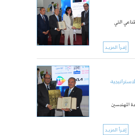
طناعي التي
ستراتيجية
 المهندسين