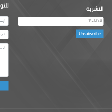
للتو
النشرية
ld!