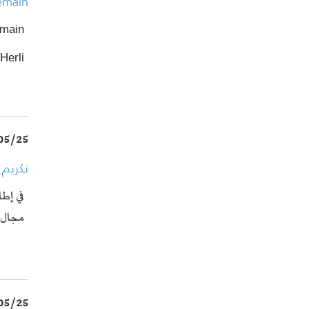
demain
demain
Herli
05/25
تكريم 
في إطا
مجال 
05/25