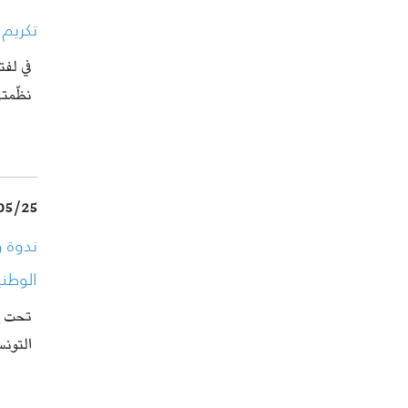
تكريم 
في لفت
نظّمت
05/25
ندوة 
الوطني
تحت إ
التون