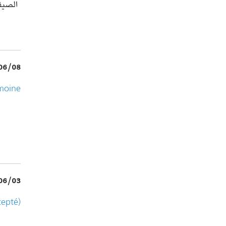
الصيفية 
06/08
imoine
06/03
cepté)