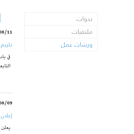
ندوات
ملتقيات
06/11
(current)
ورشات عمل
تكريم 
في باد
التاب
06/09
إعلان عن بر
يعلن م