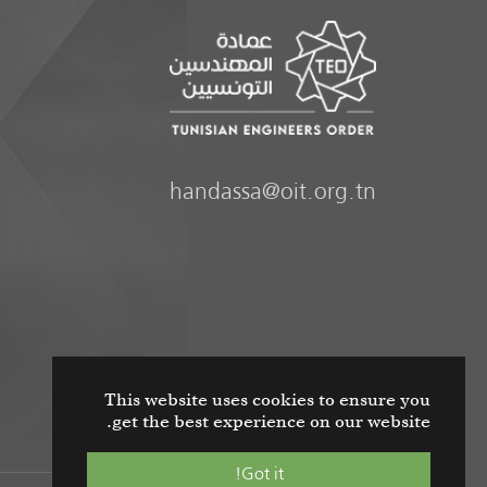
handassa@oit.org.tn
This website uses cookies to ensure you
get the best experience on our website.
Got it!