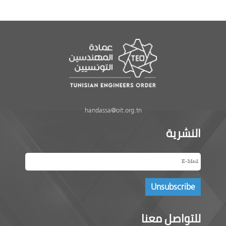
handassa@oit.org.tn
النشرية
للتواصل معنا