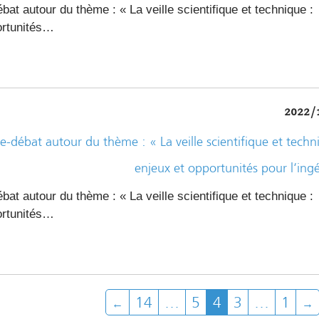
at autour du thème : « La veille scientifique et technique :
ortunités…
2022/
-débat autour du thème : « La veille scientifique et techn
enjeux et opportunités pour l‘ing
at autour du thème : « La veille scientifique et technique :
ortunités…
14
…
5
4
3
…
1