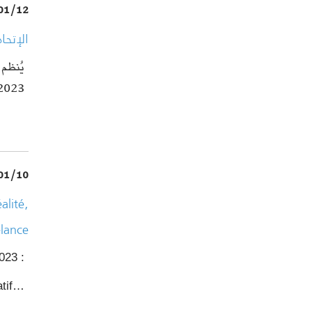
01/12
الإتحا
023 بنزل…
01/10
alité,
elance
023 :
atif…