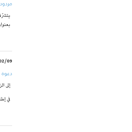
مردود"
يتشرّ
بعنو…
02/09
دعوة 
إلى ال
في إط…