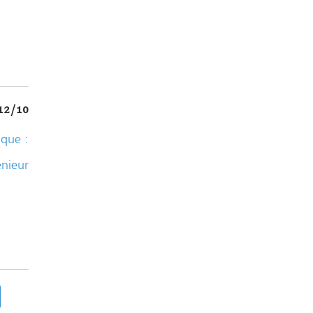
12/10
ique :
énieur