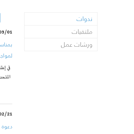
(current)
ندوات
ملتقيات
03/01
ورشات عمل
بمناسب
لمواج"
في إطا
المت…
02/21
دعوة 