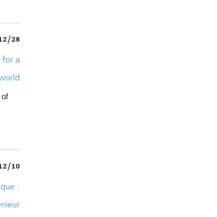
12/28
for a
 world
 of
12/10
ique :
énieur