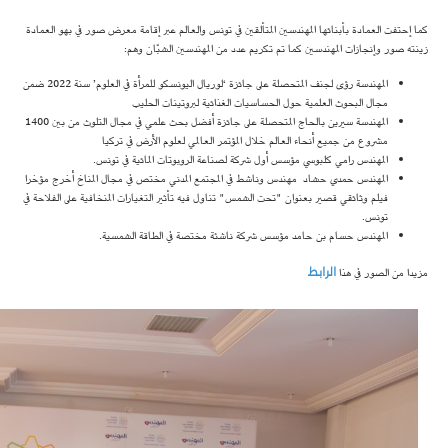
كما إحتفت العمادة بأبنائها المهندسين المتألقين في تونس والعالم عبر إقامة معرض صور في بهو العمادة
زينته صور وإنجازات المهندسين كما تم تكريم عدد من المهندسين الشبّان وهم:
المهندسة رؤى لجنف المتحصلة على جائزة ‘لوريال اليونسكو للمرأة في العلوم’ سنة 2022 ضمن
مجال البحوث العلمية حول الحساسيات الغذائية لبروتينات الحليب
المهندسة سيرين بالحاج المتحصلة على جائزة أفضل بحث علمي في مجال التلوث من بين 1400
مشروع من جميع أنحاء العالم خلال المؤتمر العالمي لعلوم الأرض في تركيا
المهندس رامي كلبوسي مؤسس أول شركة لصناعة الروبوتات المائية في تونس.
المهندس حمدي حشاد مهندس وناشط في المجتمع المدني مختص في مجال المناخ أخرج مؤخرا
فيلم وثائقي قصير بعنوان "تحت الشمس" تناول فيه تأثير التغيارات المنخافية على الفلاحة في
تونس.
المهندس حسام بن حامد مؤسس شركة ناشئة مختصة في الطاقة الشمسية.
الرابط
مزيدا من الصور في هذا