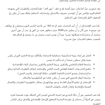
من أعضاء هياكل العمادة الحاليين والسابقين.
وقد تمحورت جلّ المداخلات حول أهمية طرح ملف "مهن الغد" نظرا للتغيرات والتطورات التي يشهدها
العالم اليوم مؤكدين على أن المهندس معروف بالاستباق وإستشراف المستقبل ولذلك يجب أن يكون في
الصفوف الاولى للإستعداد لمهن المستقبل.
كما تمت الإشارة إلى ان أن اَخر الدراسات تشير الى انه 65٪ من تلاميذ المدارس اليوم سيعملون في وظائف
غير موجودة حتى الآن و أن بحلول عام 2030 حيث ستظهر عديد من المهن في حين أن مهن أخرى
ستندثر أو ستتم إعادة هيكلتها جذريا وبما أن تونس ليست بمعزل عن ما يحصل في العالم فقد
تلخصت معظم المقترحات حول ضرورة:
العمل على إعداد رؤية استراتيجية مستقبلية للاستعداد والتأقلم مع هذا التغيير الذي لن يكون
بعيدا ولكن سيكون صعبا ان لم تتأهب له تونس.
مراجعة النظام التعليمي والتكوين وربط التعليم والتكوين بحاجيات البلاد الإقتصادية.
تنقيح التشريعات المنظمة لقطاعي البحث العلمي والإستثمار لتواكب التطورات العالمية وخلق
مناخ إستثمار يشجع المبادرة الخاصة (القوانين مكبلة للإستثمار والبحث العملي ).
مراجعة المنوال التنموي الذي يجب أن يكون قائما على التكنولوجيا والابتكار.
الإستثمار في تعليم الأجيال القادمة ودعم مهاراتهم في مجالات تكنولوجيا المعلومات والاتصال
الحديثة والإعلامية واتقان اللغات والمهارات الناعمة.
كما شدد الحضور على أن ذكاء البشري هو المحرك الاساسي لتونس التي لاتمتلك موارد طبيعية كبيرة
ويجب على الدولة أن نستثمر في مواردها البشرية للتحقيق الإزدهار الإقتصادي واللحاق بركب البلدان
المتقدمة.