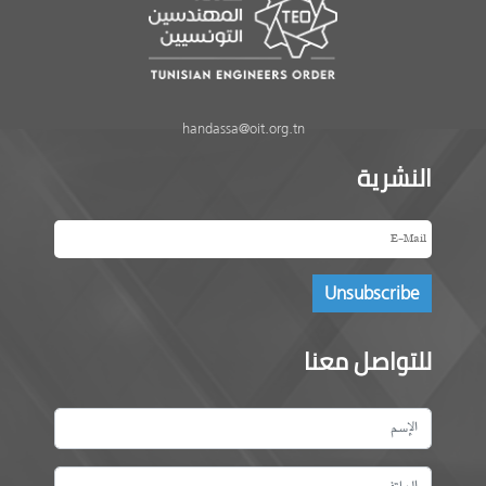
handassa@oit.org.tn
النشرية
للتواصل معنا