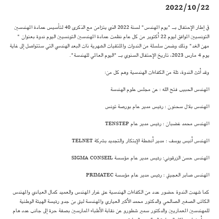
2022/10/22
في إطار الإحتفال بـ "يوم المهندس" لسنة 2022 الذي يتزامن مع الذكرى 40 لتأسيس عمادة المهندسين
التونسيين الموافق ليوم 22 أكتوبر من كل عام نظمت عمادة المهندسين التونسيين اليوم ندوة بعنوان "
مهن الغد" وذلك وضمن سلسلة من الندوات والملتقيات الشهرية ذات البعد الهندسي التي ستتواصل إلى غاية
يوم 4 مارس 2023، تاريخ الإحتفال السنوي بـ "اليوم العالمي للهندسة".
وقد أثث الندوة، ثلة من الكفاءات الهندسية وهم كل من:
المهندس الحبيب فتح الله : عن مجلس علوم الهندسة
المهندس بلال سحنون : رئيس مدير عام بورصة تونس
المهندس محمد غضبان : رئيس مدير عام TENSTEP
المهندس أنيس يوسف : مدير أنشطة الإبتكار والتجديد بشركة TELNET
المهندس حسن الزرقوني: رئيس مدير عام مؤسسة SIGMA CONSEIL
المهندس صابر العجيلي : رئيس مدير عام مؤسسة PRIMATEC
كما شهدت الندوة حضور عدد من الكفاءات الهندسية على غرار المهندس والعميد كمال العيادي والمهندس
الكاتب الصغير الصالحي والدكتور محمد الأكبر العياري والمهندسة ليلى بن جدو رئيسة الهيئة الوطنية
للمهندسين المعماريين والدكتور سمير شطورو عن نقابة الأطباء الممارسين بصفة حرة إلى جانب عدد هام