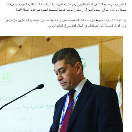
العلمي يعادل نسبة 0.3 من الناتج القومي وهو ما ينعكس سلبا على المنتجات العلمية العربية من ورقات
علمية وبراءات اختراع، مجددا أمله في ان يكون المؤتمر فرصة لتسليط الضوء على هذه المسالة المهمة.
وقد تخللت الندوة مجموعة من المداخلات العلمية استعرض خلالها عدد من المهندسين المبتكرين من تونس
ومن الدول العربية آخر الابتكارات في المجال الفلاحي في العالم العربي.