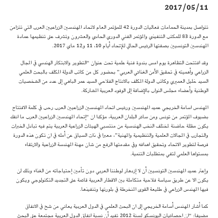
2017/05/11
تتواصل بمدينة الحمامات فعاليات الدورة 42 للمؤتمر العام لاتحاد المهندسين الزراعيين العرب التي تتزامن
مع الدورة 83 للمكتب التنفيذي والمؤتمر الفني الدوري الحادي والعشرون وتشرف على تنظيمها عمادة
المهندسين التونسيين بصفتها الرئيس الحالي للإتحاد أيام 10، 11 و12 ماي 2017.
وقد افتتحت التظاهرة يوم امس بندوة فنية علمية تحت عنوان “التطوير والابتكار الهندسي في المجال
الزراعي وأهميته في تحقيق الأمن الغذائي العربي” بحضور كل من كاتب الدولة المكلف بالبحث العلمي
السيد خليل العميري وكاتب الدولة المكلف بالانتاج الفلاحي السيد عمر الباهي إلى عدد من الشخصيات
الوطنية وأعضاء مجلس النواب بالإضافة إلى الوفود العربية المشاركة.
المهندس اسامة الخريجي عميد المهندسين ورئيس اتحاد المهندسين الزراعيين العرب رحب في كلمة الافتتاح
بضيوف المؤتمر من تونس ومن سائر البلدان العربية، مؤكدا ان “إتحاد المهندسين الزراعيين العرب ما انفك
يكون مظلة حاضنة لمختلف النخب الهندسية من منتسبي الهيئات الزراعية العربية يتم فيه تبادل الخبرات
والتجارب في المجالات العلمية والتنظيمية والمهنية”، معبرا في ذات السياق عن أمله في ان تكون هذه الدورة
فرصة لتطوير الاتحاد وتحقيق اهدافه وفي مقدمتها الرفع من شان مهنة المهندسة الزراعية والارتقاء
بمستواها العلمي لتفي بمتطلبات التنمية.
وإعتر عميد المهندسين التونسيين أن لا إزدهار لوطننا العربي دون تأمين إحتياجاته من الغذاء وذلك لن
يكون الا عن طريق سياسة فلاحية متكاملة بين الاقطار العربية قائمة على التجديد التكنولوجي ويكون
فيها المهندس الزراعي في طليعة القوى المنخرطة في بلورتها وتنفيذها.
كما أشار المهندس أسامة الخريجي إلى ان البحث العلمي في الدول العربية يعاني من شح في الانفاق
مضيفا: “ان احصائيات اليونسكو لسنة 2012 تفيد أن نسبة انفاق الدول العربية مجتمعة على البحث