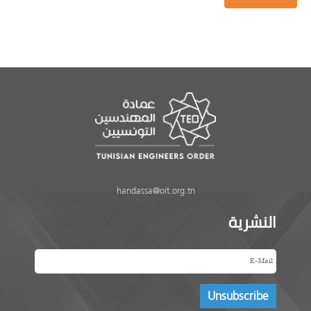
handassa@oit.org.tn
النشرية