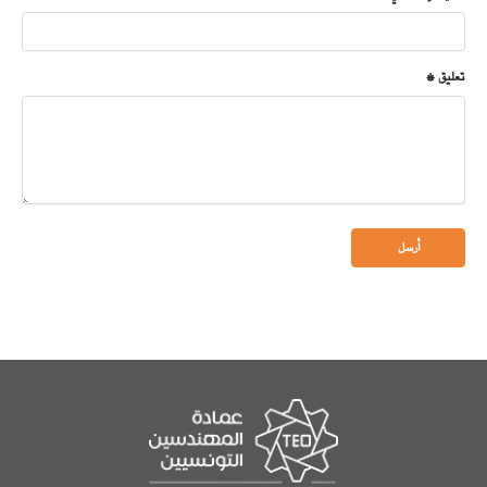
تعليق *