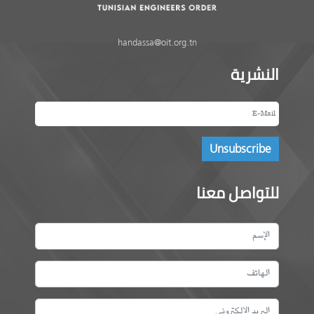
handassa@oit.org.tn
النشرية
للتواصل معنا