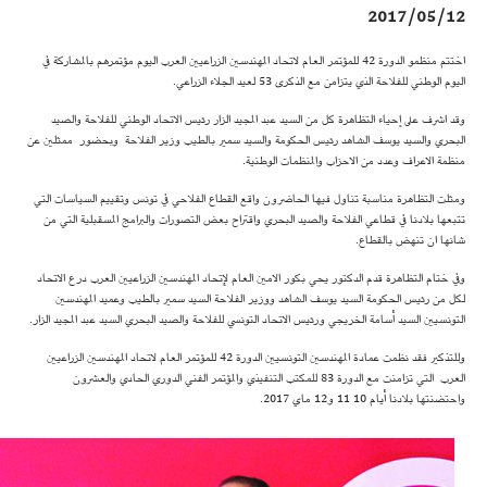
2017/05/12
اختتم منظمو الدورة 42 للمؤتمر العام لاتحاد المهندسين الزراعيين العرب اليوم مؤتمرهم بالمشاركة في
اليوم الوطني للفلاحة الذي يتزامن مع الذكرى 53 لعيد الجلاء الزراعي.
وقد اشرف على إحياء التظاهرة كل من السيد عبد المجيد الزار رئيس الاتحاد الوطني للفلاحة والصيد
البحري والسيد يوسف الشاهد رئيس الحكومة والسيد سمير بالطيب وزير الفلاحة وبحضور ممثلين عن
منظمة الاعراف وعدد من الاحزاب والمنظمات الوطنية.
ومثلت التظاهرة مناسبة تناول فيها الحاضرون واقع القطاع الفلاحي في تونس وتقييم السياسات التي
تتبعها بلادنا في قطاعي الفلاحة والصيد البحري واقتراح بعض التصورات والبرامج المسقبلية التي من
شانها ان تنهض بالقطاع.
وفي ختام التظاهرة قدم الدكتور يحي بكور الامين العام لإتحاد المهندسين الزراعيين العرب درع الاتحاد
لكل من رئيس الحكومة السيد يوسف الشاهد ووزير الفلاحة السيد سمير بالطيب وعميد المهندسين
التونسيين السيد أسامة الخريجي ورئيس الاتحاد التونسي للفلاحة والصيد البحري السيد عبد المجيد الزار.
وللتذكير فقد نظمت عمادة المهندسين التونسيين الدورة 42 للمؤتمر العام لاتحاد المهندسين الزراعيين
العرب التي تزامنت مع الدورة 83 للمكتب التنفيذي والمؤتمر الفني الدوري الحادي والعشرون
واحتضنتها بلادنا أيام 10 11 و12 ماي 2017.