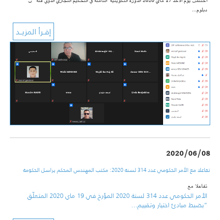
اُختتمت يوم الأحد 17 ماي 2020 الدورة التكوينية الثامنة في التحكيم التجاري الدولي فئة “ب”
دبلوم…
2020/06/08
تفاعلا مع الأمر الحكومي عدد 314 لسنة 2020: مكتب المهندس المحكم يراسل الحكومة
تفاعلا مع
الأمر الحكومي عدد 314 لسنة 2020 المؤرخ في 19 ماي 2020 المتعلّق
“بضبط مبادئ اختيار وتقييم…