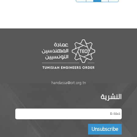
handassa@oit.org.tn
النشرية