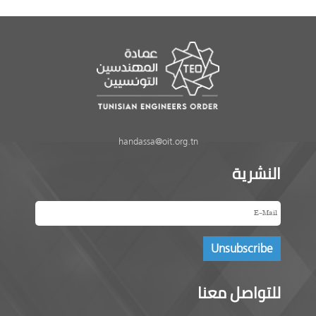
handassa@oit.org.tn
النشرية
للتواصل معنا