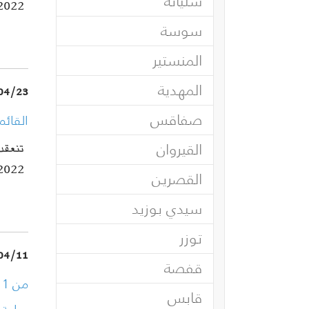
سليانة
2022 وفي
سوسة
المنستير
المهدية
04/23
صفاقس
القائم
القيروان
2022 وفي
القصرين
سيدي بوزيد
توزر
04/11
قفصة
قابس