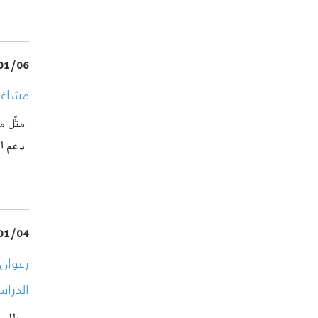
01/06
مشاغل
مثّل م
دعم ا
01/04
زغوان
الدرا