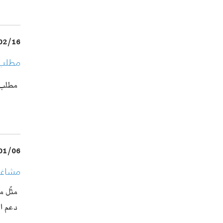
02/16
مطلب 
مطلب 
01/06
مشاغل
مثّل م
دعم ا