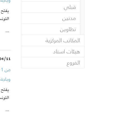
وباجة
قبلي
مدنين
التونس
تطاوين
…
المكاتب المركزية
هيئات اسناد
04/11
الفروع
وباجة
التونس
…