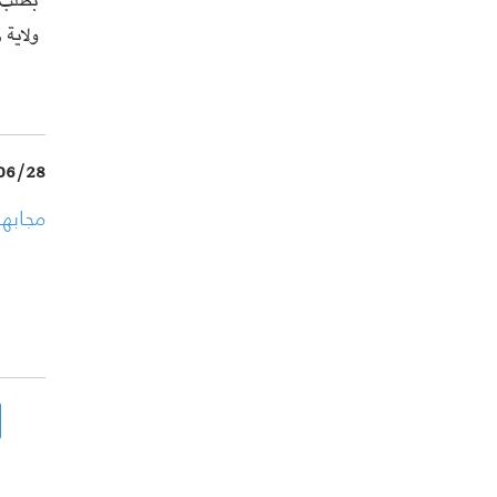
بطلب م
ولاية
06/28
مجابهة