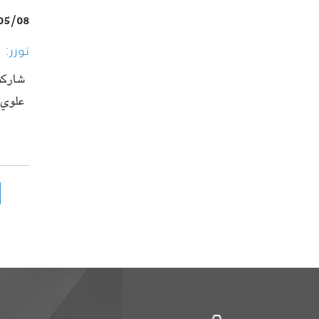
05/08
توزر: العماد
شاركت 
علوي 