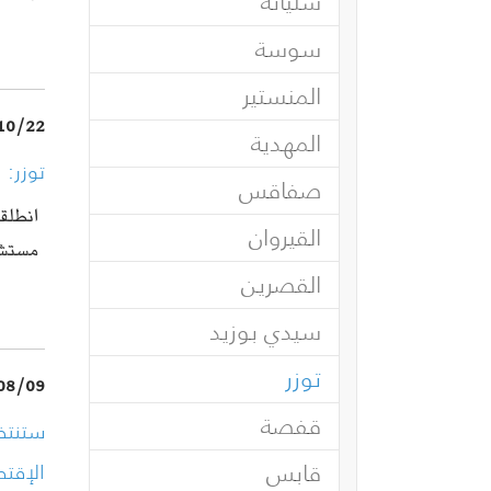
سليانة
سوسة
المنستير
10/22
المهدية
توزر: 
صفاقس
القيروان
مستشا
القصرين
سيدي بوزيد
(current)
توزر
08/09
قفصة
ستنتظ
قابس
الإقت