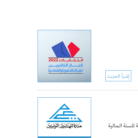
19 والسبت 20 فيفري 2021 مجلس الجهات عدد 1 لسنة للسنة الحالية