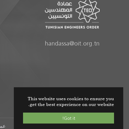
handassa@oit.org.tn
This website uses cookies to ensure you
get the best experience on our website.
Got it!
عمادة