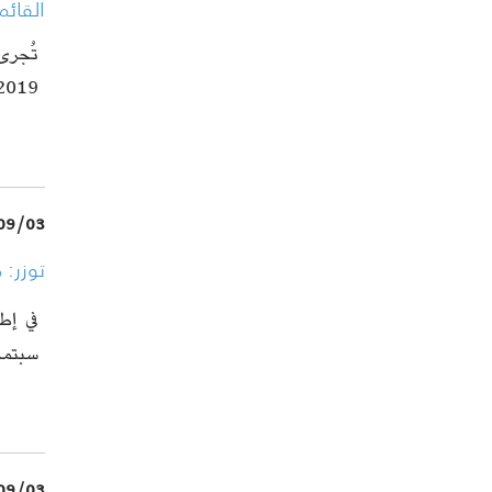
القائم
2019 من
09/03
توزر: 
في إط
سبتمبر 2018 دورة ت