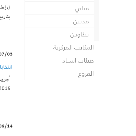
قبلي
في إطا
بتاريخ 1
مدنين
تطاوين
المكاتب المركزية
07/03
هيئات اسناد
انتخاب
الفروع
2019 . وفي
06/14