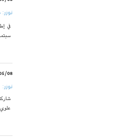
09/03
توزر: 
في إط
سبتمبر 2018 دورة ت
05/08
توزر: العماد
شاركت 
علوي 