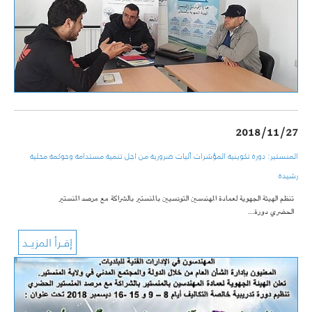
2018/11/27
المنستير: دورۃ تكوينيۃ المؤشرات اَليات ضروريۃ من اجل تنميۃ مستدامۃ وحوكمۃ محليۃ
رشيدۃ
تنظم الهيئة الجهوية لعمادة المهندسين التونسيين بالمنستير بالشراكة مع مرصد المنستير
الحضري دورة…