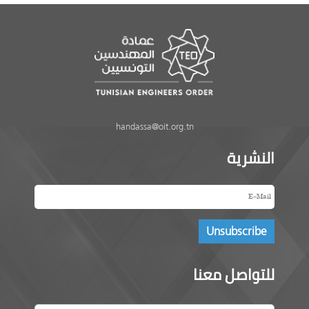
handassa@oit.org.tn
النشرية
للتواصل معنا