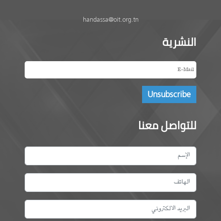
handassa@oit.org.tn
النشرية
للتواصل معنا