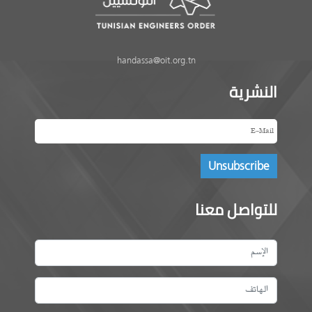
handassa@oit.org.tn
النشرية
للتواصل معنا