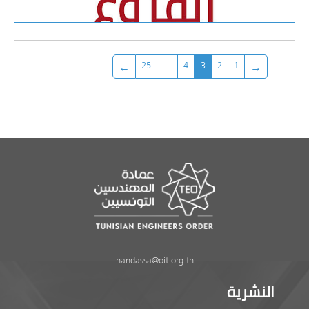
25
…
4
3
2
1
handassa@oit.org.tn
النشرية