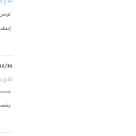
بلاغ إ
تونس في 11 في
إنعقد اليوم ا
12/31
بلاغ بخصوص الخ
بــــ
بخصوص الختم الم