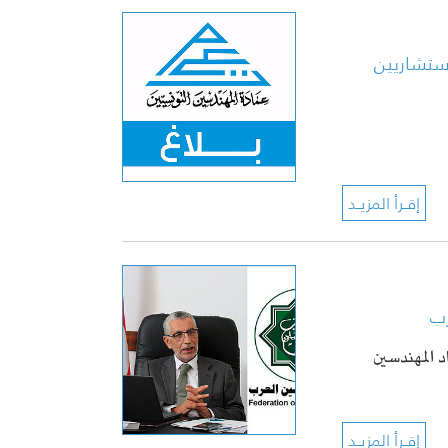
رب
 المهندسين