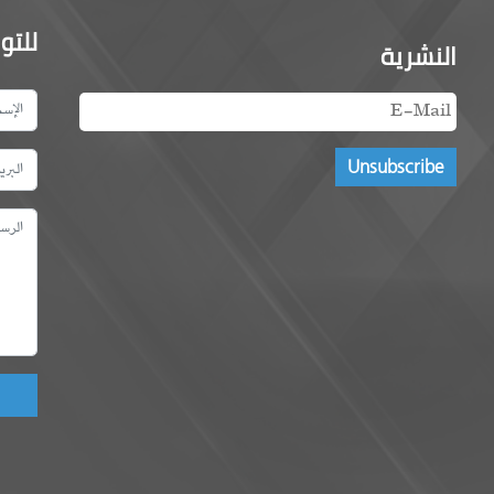
للتو
النشرية
ld!