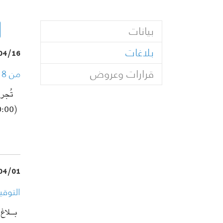
بيانات
(current)
بلاغات
04/16
قرارات وعروض
من 18 إلى 26 أفريل: الترشح لانتخابات كبار الناخبين عبر شبكة الأنترنت
(10:00) إلى الخامسة…
04/01
التوقي
بـلاغ
ا