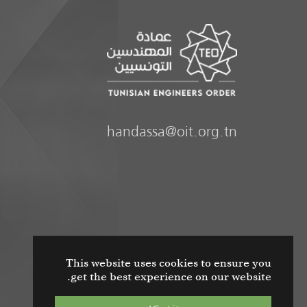
handassa@oit.org.tn
This website uses cookies to ensure you
get the best experience on our website.