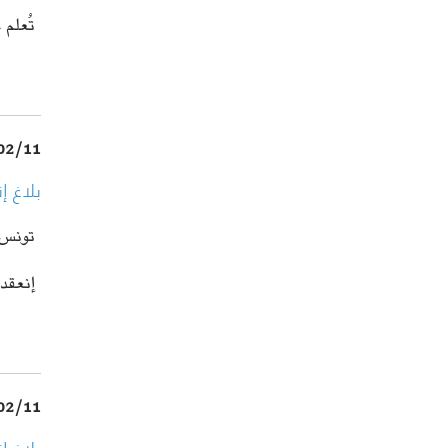
تُعلم 
02/11
بلاغ إ
تونس في 11 في
إنعقد اليوم ا
02/11