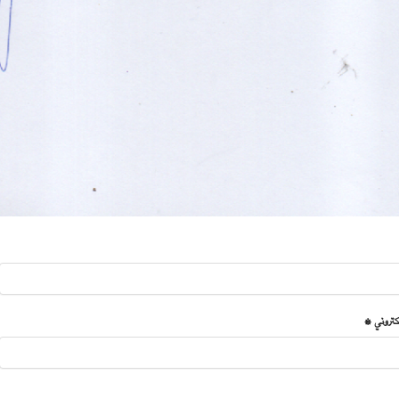
لكتروني *